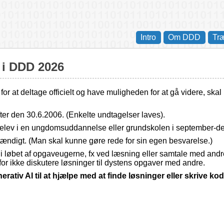
Intro
Om DDD
Tr
e i DDD 2026
r at deltage officielt og have muligheden for at gå videre, ska
ter den 30.6.2006. (Enkelte undtagelser laves).
 elev i en ungdomsuddannelse eller grundskolen i september-
ændigt. (Man skal kunne gøre rede for sin egen besvarelse.)
re i løbet af opgaveugerne, fx ved læsning eller samtale med andr
or ikke diskutere løsninger til dystens opgaver med andre.
erativ AI til at hjælpe med at finde løsninger eller skrive ko