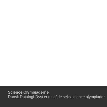
Science Olympiaderne
Dansk Datalogi-Dyst er en af de seks
science olympiader
.