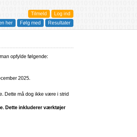
Tilmeld
Log ind
æn her
Følg med
Resultater
l man opfylde følgende:
december 2025.
e. Dette må dog ikke være i strid
de. Dette inkluderer værktøjer