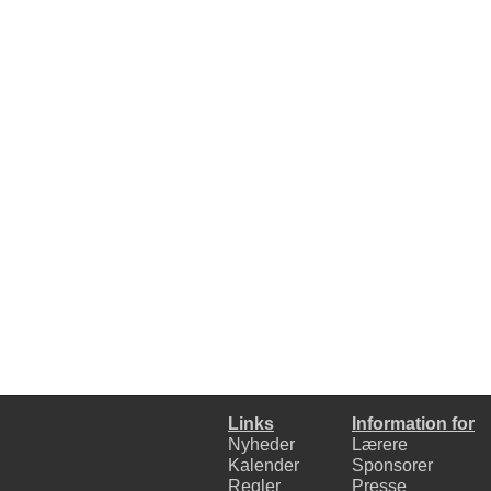
Links
Information for
Nyheder
Lærere
Kalender
Sponsorer
Regler
Presse